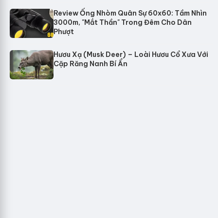
Review Ống Nhòm Quân Sự 60x60: Tầm Nhìn
3000m, "Mắt Thần" Trong Đêm Cho Dân
Phượt
Hươu Xạ (Musk Deer) – Loài Hươu Cổ Xưa Với
Cặp Răng Nanh Bí Ẩn