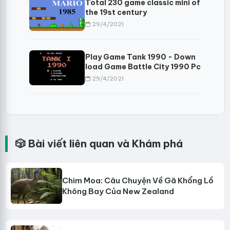
Total 230 game classic mini of
the 19st century
29/4/2021
Play Game Tank 1990 - Down
load Game Battle City 1990 Pc
29/4/2021
🎲 Bài viết liên quan và Khám phá
Chim Moa: Câu Chuyện Về Gã Khổng Lồ
Không Bay Của New Zealand