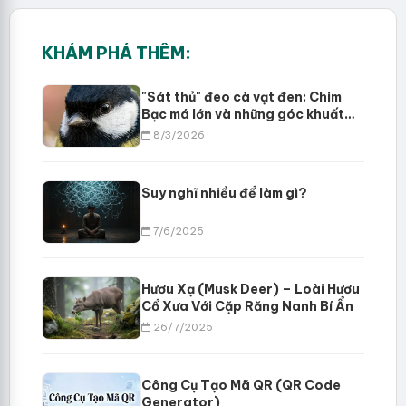
KHÁM PHÁ THÊM:
"Sát thủ" đeo cà vạt đen: Chim
Bạc má lớn và những góc khuất
đầy gai góc bạn chưa từng biết?
8/3/2026
Suy nghĩ nhiều để làm gì?
7/6/2025
Hươu Xạ (Musk Deer) – Loài Hươu
Cổ Xưa Với Cặp Răng Nanh Bí Ẩn
26/7/2025
Công Cụ Tạo Mã QR (QR Code
Generator)