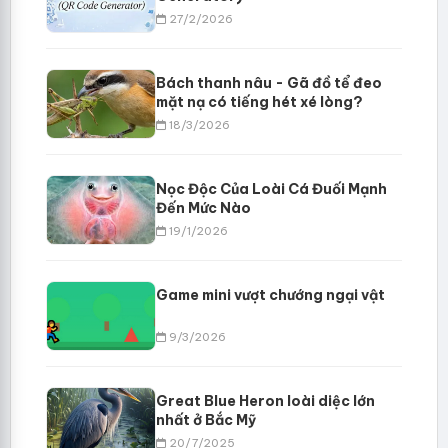
27/2/2026
Bách thanh nâu - Gã đồ tể đeo
mặt nạ có tiếng hét xé lòng?
18/3/2026
Nọc Độc Của Loài Cá Đuối Mạnh
Đến Mức Nào
19/1/2026
Game mini vượt chướng ngại vật
9/3/2026
Great Blue Heron loài diệc lớn
nhất ở Bắc Mỹ
20/7/2025