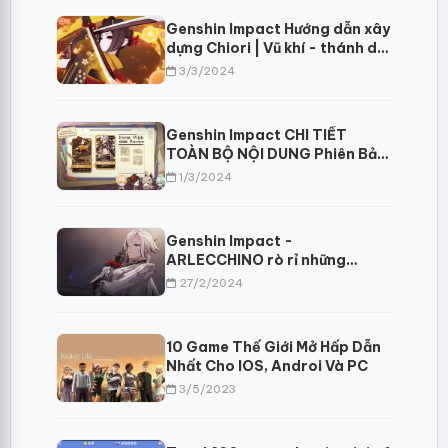
Genshin Impact Hướng dẫn xây
dựng Chiori | Vũ khí - thánh di
vật và đội hình tốt nhất
3/3/2024
Genshin Impact CHI TIẾT
TOÀN BỘ NỘI DUNG Phiên Bản
4.5
1/3/2024
Genshin Impact -
ARLECCHINO rò rỉ những
thông tin mới về lối chơi và
27/2/2024
cung mệnh
10 Game Thế Giới Mở Hấp Dẫn
Nhất Cho IOS, Androi Và PC
3/5/2023