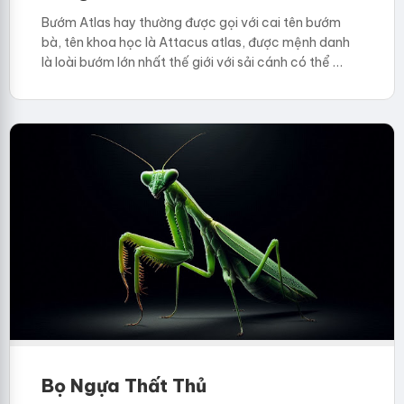
Bướm Atlas hay thường được gọi với cai tên bướm
bà, tên khoa học là Attacus atlas, được mệnh danh
là loài bướm lớn nhất thế giới với sải cánh có thể …
Bọ Ngựa Thất Thủ