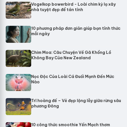
Vogelkop bowerbird - Loài chim kỳ lạ xây
nhà tuyệt đẹp để tán tỉnh
10 phương pháp đơn giản giúp bạn tỉnh thức
mỗi ngày
Chim Moa: Câu Chuyện Về Gã Khổng Lồ
Không Bay Của New Zealand
Nọc Độc Của Loài Cá Đuối Mạnh Đến Mức
Nào
Trĩ hoàng đế – Vẻ đẹp lộng lẫy giữa rừng sâu
phương Đông
10 công thức smoothie Yến Mạch thơm