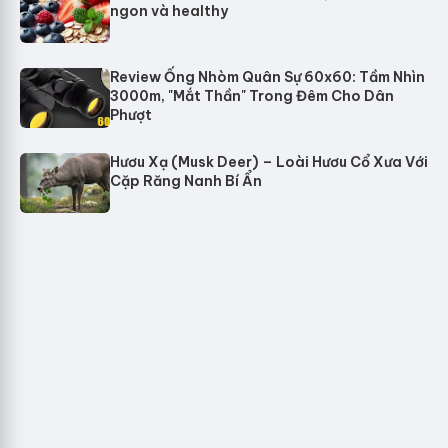
ngon và healthy
Review Ống Nhòm Quân Sự 60x60: Tầm Nhìn
3000m, "Mắt Thần" Trong Đêm Cho Dân
Phượt
Hươu Xạ (Musk Deer) – Loài Hươu Cổ Xưa Với
Cặp Răng Nanh Bí Ẩn