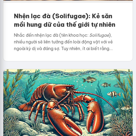
Nhện lạc đà (Solifugae): Kẻ săn
mồi hung dữ của thế giới tự nhiên
Nhắc đến nhện lạc đà (tên khoa học:
Solifugae
),
nhiều người sẽ liên tưởng đến loài động vật với vẻ
ngoài kỳ dị và đáng sợ. Tuy nhiên, ít ai biết rằng…