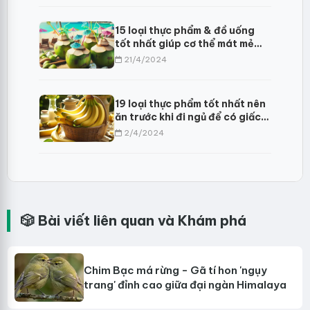
15 loại thực phẩm & đồ uống
tốt nhất giúp cơ thể mát mẻ
giải nhiệt mùa hè
21/4/2024
19 loại thực phẩm tốt nhất nên
ăn trước khi đi ngủ để có giấc
ngủ ngon hơn
2/4/2024
🎲 Bài viết liên quan và Khám phá
Chim Bạc má rừng - Gã tí hon 'ngụy
trang' đỉnh cao giữa đại ngàn Himalaya