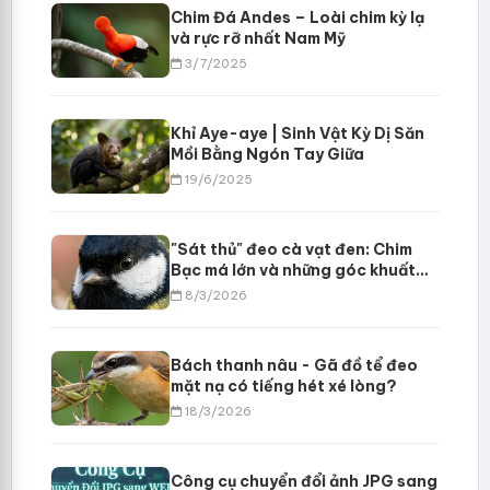
Chim Đá Andes – Loài chim kỳ lạ
và rực rỡ nhất Nam Mỹ
3/7/2025
Khỉ Aye-aye | Sinh Vật Kỳ Dị Săn
Mồi Bằng Ngón Tay Giữa
19/6/2025
"Sát thủ" đeo cà vạt đen: Chim
Bạc má lớn và những góc khuất
đầy gai góc bạn chưa từng biết?
8/3/2026
Bách thanh nâu - Gã đồ tể đeo
mặt nạ có tiếng hét xé lòng?
18/3/2026
Công cụ chuyển đổi ảnh JPG sang