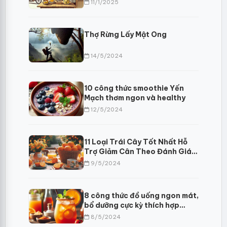
Xã Hội
11/1/2025
Thợ Rừng Lấy Mật Ong
14/5/2024
10 công thức smoothie Yến
Mạch thơm ngon và healthy
12/5/2024
11 Loại Trái Cây Tốt Nhất Hỗ
Trợ Giảm Cân Theo Đánh Giá
Của Chuyên Gia Y Tế
9/5/2024
8 công thức đồ uống ngon mát,
bổ dưỡng cực kỳ thích hợp
trong những ngày hè
8/5/2024