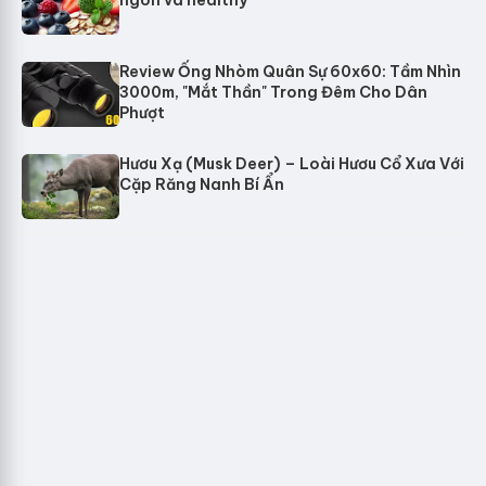
ngon và healthy
Review Ống Nhòm Quân Sự 60x60: Tầm Nhìn
3000m, "Mắt Thần" Trong Đêm Cho Dân
Phượt
Hươu Xạ (Musk Deer) – Loài Hươu Cổ Xưa Với
Cặp Răng Nanh Bí Ẩn