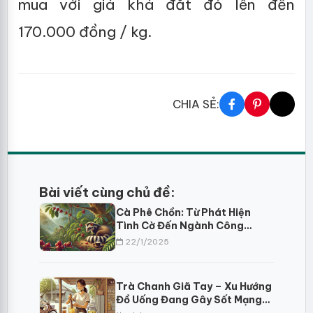
mua với giá khá đắt đỏ lên đến
170.000 đồng / kg.
CHIA SẺ:
Bài viết cùng chủ đề:
Cà Phê Chồn: Từ Phát Hiện
Tình Cờ Đến Ngành Công
Nghiệp Tỷ Đô
22/1/2025
Trà Chanh Giã Tay – Xu Hướng
Đồ Uống Đang Gây Sốt Mạng