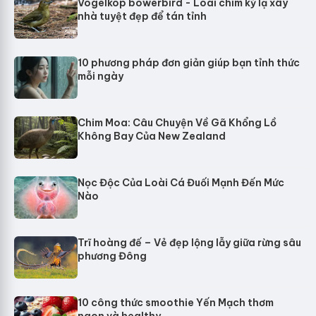
Vogelkop bowerbird - Loài chim kỳ lạ xây
nhà tuyệt đẹp để tán tỉnh
10 phương pháp đơn giản giúp bạn tỉnh thức
mỗi ngày
Chim Moa: Câu Chuyện Về Gã Khổng Lồ
Không Bay Của New Zealand
Nọc Độc Của Loài Cá Đuối Mạnh Đến Mức
Nào
Trĩ hoàng đế – Vẻ đẹp lộng lẫy giữa rừng sâu
phương Đông
10 công thức smoothie Yến Mạch thơm