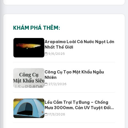
KHÁM PHÁ THÊM:
Arapaima Loài Cá Nước Ngọt Lớn
Nhất Thế Giới
9/6/2025
Công Cụ Tạo Mật Khẩu Ngẫu
Nhiên
27/2/2026
Lều Cắm Trại Tự Bung – Chống
Mưa 3000mm, Cản UV Tuyệt Đối
Cho Cặp Đôi & Gia Đình
17/3/2026