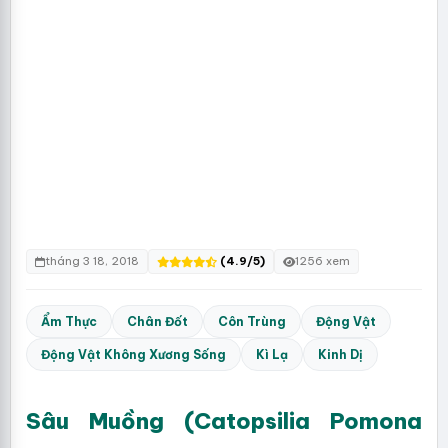
tháng 3 18, 2018
(4.9/5)
1256 xem
Ẩm Thực
Chân Đốt
Côn Trùng
Động Vật
Động Vật Không Xương Sống
Kì Lạ
Kinh Dị
Sâu Muồng (Catopsilia Pomona